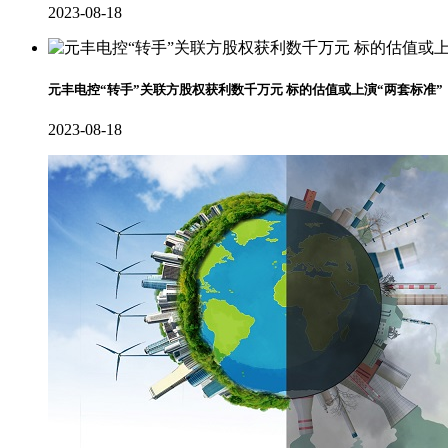
2023-08-18
元丰电控“转手”关联方股权获利数千万元 标的估值或上演“两套标准”
2023-08-18