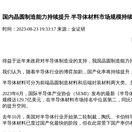
国内晶圆制造能力持续提升 半导体材料市场规模持
时间：2023-08-23 19:33:17 来源：金证研
得益于近年来政府对半导体制造业的支持，我国晶圆制造能力持续
我们认为，随着半导体行业的博弈加剧，国产化率将持续提升
半导体材料可分为前端晶圆制造材料和后端封装材料两大类。
2023年6月，国际半导体产业协会（SEMI）发布的最新《半
规模达129.7亿美元，在半导体材料市场排名中位居第二，同
的提升空间。
去年10月，美国对半导体行业开始第二轮制裁，陶氏、卡伯特
半导体材料已度过国产化最快的阶段，但在此背景下国产率仍