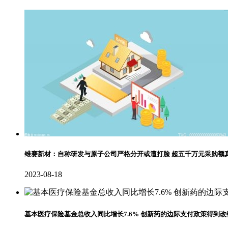
维赛新材：自称研发与原子公司严格分开或遭打脸 超五千万元采购额
2023-08-18
基本医疗保险基金总收入同比增长7.6% 创新药的边际支付政策得到改