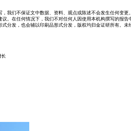
写，我们不保证文中数据、资料、观点或陈述不会发生任何变更
建议。在任何情况下，我们不对任何人因使用本机构撰写的报告
形式分发，也会辅以印刷品形式分发，版权均归金证研所有。未