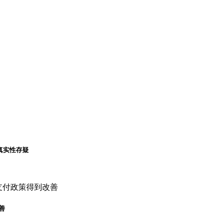
真实性存疑
善