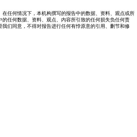
。在任何情况下，本机构撰写的报告中的数据、资料、观点或所
中的任何数据、资料、观点、内容所引致的任何损失负任何责
经我们同意，不得对报告进行任何有悖原意的引用、删节和修