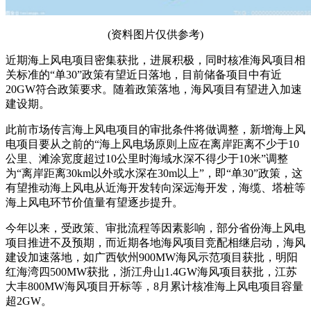
(资料图片仅供参考)
近期海上风电项目密集获批，进展积极，同时核准海风项目相
关标准的“单30”政策有望近日落地，目前储备项目中有近
20GW符合政策要求。随着政策落地，海风项目有望进入加速
建设期。
此前市场传言海上风电项目的审批条件将做调整，新增海上风
电项目要从之前的“海上风电场原则上应在离岸距离不少于10
公里、滩涂宽度超过10公里时海域水深不得少于10米”调整
为“离岸距离30km以外或水深在30m以上”，即“单30”政策，这
有望推动海上风电从近海开发转向深远海开发，海缆、塔桩等
海上风电环节价值量有望逐步提升。
今年以来，受政策、审批流程等因素影响，部分省份海上风电
项目推进不及预期，而近期各地海风项目竞配相继启动，海风
建设加速落地，如广西钦州900MW海风示范项目获批，明阳
红海湾四500MW获批，浙江舟山1.4GW海风项目获批，江苏
大丰800MW海风项目开标等，8月累计核准海上风电项目容量
超2GW。