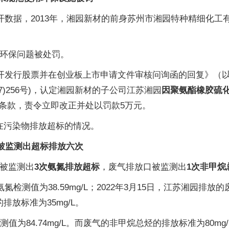
开数据，2013年，湘园新材的前身苏州市湘园特种精细化工有
因环保问题被处罚。
开发行股票并在创业板上市申请文件审核问询函的回复》（以下简称
)256号)，认定湘园新材的子公司江苏湘园
因聚氨酯橡胶硫
条款，责令立即改正并处以罚款5万元。
存在污染物排放超标的情况。
共被监测出超标排放六次
口被监测出
3次氨氮排放超标
，废气排放口被监测出
1次非甲烷
检测值为38.59mg/L；2022年3月15日，江苏湘园排放的废
排放标准为35mg/L。
值为84.74mg/L。而废气的非甲烷总烃的排放标准为80mg/