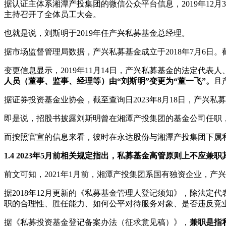
据认证主体系湘潭产投集团的微信公众平台信息，2019年12
主持召开了全体员工大会。
也就是说，刘斯明于2019年任产兴私募基金总经理。
据市场监督管理局数据，产兴私募基金成立于2018年7月6日
变更信息显示，2019年11月14日，产兴私募基金的法定代表
人员（董事、监事、经理等）由“刘斯明”变更为“董一飞”。
且
据证券投资基金业协会，截至查询日2023年8月18日，产兴
即是说，招股书披露刘斯明曾在湘潭产投集团的基金公司任职
而按照官宣的信息来看，彼时在永达股份与湘潭产投集团下属
1.4 2023年5月前相关规定指出，私募基金高管原则上不应兼
前文可知，2021年1月前，湘潭产投集团系国有独资企业，产
据2018年12月更新的《私募基金管理人登记须知》，除法
职的合理性、胜任能力、如何公平对待服务对象、是否违反竞
据《私募投资基金登记备案办法（征求意见稿）》，
兼职是指