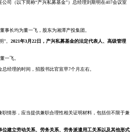
任公司（以下简称“产兴私募基金”）总经理刘斯明在407会议室
理、董事长均为董一飞，股东为湘潭产投集团。
明”。
2021年3月22日，产兴私募基金的法定代表人、高级管理
为董一飞。
金总经理的时间，招股书比官宣早7个月左右。
有兼职情形，应当提供兼职合理性相关证明材料，包括但不限于兼
单位建立劳动关系、劳务关系、劳务派遣用工关系以及其他形式