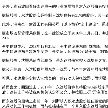
另外，袁石波因看好永达股份的行业发展前景对永达股份有投
据招股书，永达股份实际控制人沈培良持有51%的股份，其一
此外，湖南仝丰建设工程有限公司（以下简称“仝丰建设”）系
据市场监督管理局数据，仝丰建设成立于2016年11月28日。
20%
变更信息显示，2018年12月21日，仝丰建设股东由“成国峰、
仝丰建设股东再次发生变更，变更后，其股东为“楚子禛、刘畅
据招股书，沈熙系证券部职员，是永达股份实控人沈培良之女
据公开信息，永达股份的股东之一沈熙，与仝丰建设的股东沈
可见，永达股份实控人沈培良的一致行动人包括沈熙，而沈熙
简而言之，回溯过去，2017年，永达股份称其持股49%的
后，该转让价格被税务机关认定不公允，并按照1.5元/元注册
而永达股份启动上市前一年，刘斯明入职永达股份担任董秘的
来调动其工作积极性。而与张强强在同一个月入股永达股份的袁