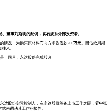
秘、董事刘斯明的配偶，袁石波系外部投资者。
缺的情况，为购买原材料而向方米香借款200万元。因借款周期
金往来。
意的是，同月，永达股份完成股改
为永达股份实际控制人，在永达股份筹备上市工作之际，看中张
方式来调动其工作积极性。