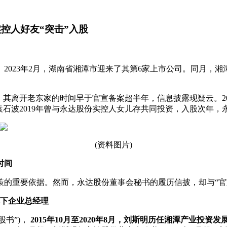
控人好友“突击”入股
2023年2月，湖南省湘潭市迎来了其第6家上市公司。同月，湘
，其离开老东家的时间早于官宣备案超半年，信息披露现疑云。2
袁石波2019年曾与永达股份实控人女儿存共同投资，入股次年，
(资料图片)
时间
的重要依据。然而，永达股份董事会秘书的履历信披，却与“官
旗下企业总经理
股书”)，
2015年10月至2020年8月，刘斯明历任湘潭产业投