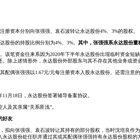
67元/元注册资本分别向张强强、袁石波转让永达股份4%、3%的股权。
永达股份的持股比例分别为4%、3%。
其中，张强强系永达股份董
拆借。该笔资金往来系因为2020年下半年永达股份出现临时资金短
归还。除上述情形外，永达股份外部股东与其不存在其他业务或资
，其配偶张强强以1.67元/元每注册资本入股永达股份。还需注
年11月18日，永达股份签署辅导备案协议。
控人及其亲属“关系匪浅”。
的好友
质量，拟向张强强、袁石波转让其持有的部分股权，当时沈培良作
入永达股份处任职并通过其或其配偶张强强持有永达股份股权的