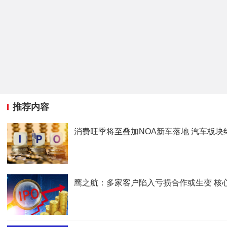
推荐内容
消费旺季将至叠加NOA新车落地 汽车板
鹰之航：多家客户陷入亏损合作或生变 核