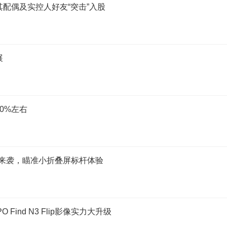
配偶及实控人好友“突击”入股
展
0%左右
ip高能来袭，瞄准小折叠屏标杆体验
ind N3 Flip影像实力大升级