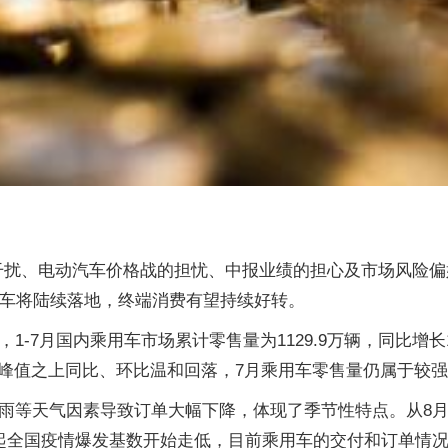
据干扰、电动汽车价格战的担忧、中报业绩的担心及市场风险
新车将陆续落地，终端消费有望持续好转。
-7月国内乘用车市场累计零售量为1129.9万辆，同比增长1
售量峰值之上同比、环比温和回落，7月乘用车零售量仍属于较
暴雨等天气因素导致订单大幅下降，体现了季节性特点。从8
月起全国疫情爆发基数开始走低，目前乘用车的交付和订单情