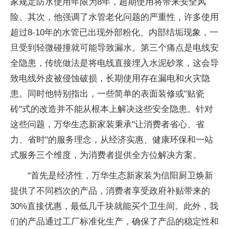
家规定防水使用年限为8年，超期使用将带来安全风
险。其次，他强调了水管老化问题的严重
性，许多使用
超过8-10年的水管已出现外部粉化、内部结垢现象，一
旦受到轻
微碰撞就可能导致漏水。第三个痛点是电线安
全隐患，传统做法是将电线直接埋入水泥砂浆，这会导
致电线外皮被侵蚀破损，长期使用存在漏电和火灾隐
患。同时他特别指出，一些简单的表面装修或"贴瓷
砖"式的改造并不能从根本上解决这些安全隐患。针对
这些问题，万华生态新家装秉承"让消费者省心、省
力、省时"的服务理念，从经济实惠、健康环保和一站
式服务三个维度，为消费者提供全方位解决方案。
“首先是经济
性，万华生态新家装为
信阳厨卫焕新
提供了不同档次的产品，消费者享受
政府补贴带来的
30%直接优惠，最低几千块就能买个卫生间。此外，我
们的产品通过工厂标准化生产，确保了产品的稳定
性和