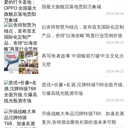
国最大旗舰店落地贵阳万象城
2024-09-26
以舍得智慧为锚点，发布首支国际化定制
产品，舍得“出海攻略”再显行业范例价值
2024-09-23
再写侠者故事 中国银联打破中法文化次
元壁
2024-09-13
质优+价廉+名酒,沱牌特级T68全面升级,
引爆高线光瓶酒市场
2024-09-01
升级战略大单品沱牌特级T68、加速名酒
复兴,舍得酒业聚焦长期价值未来可期