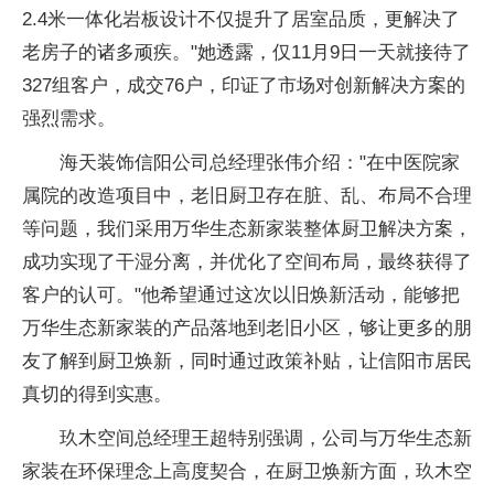
2.4米一体化岩板设计不仅提升了居室品质，更解决了
老房子的诸多顽疾。"她透露，仅11月9日一天就接待了
327组客户，成交76户，印证了市场对创新解决方案的
强烈需求。
海天装饰
信阳公司
总经理张伟介绍："在
中医院家
属院的改造项目中，老旧厨卫存在脏、乱、布局不合理
等问题，我们采用万华生态新家装整体厨卫解决方案，
成功实现了干湿分离，并优化了空间布局，最终获得了
客户的认可。"他希望通过这次以旧焕新活动，能够把
万华生态新家装的产品落地到老旧小区，够让更多的朋
友了解到厨卫焕新，同时通过政策补贴，让
信阳市居民
真切的得到实惠。
玖木空间
总经理王超特别强调，公司与万华生态新
家装在环保理念上高度契合，在厨卫焕新方面，玖木空