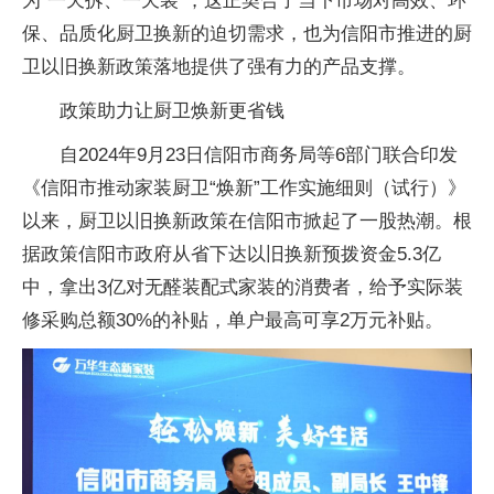
为"一天拆、一天装"，这正契合了当下市场对高效、环
保、品质化厨卫换新的迫切需求，也为
信阳市推进的厨
卫以旧换新政策落地提供了强有力的产品支撑。
政策助力让厨卫焕新更省钱
自2024年9月23日
信阳市商务局等6部门联合印发
《
信阳市推动家装厨卫“焕新”工作实施细则（试行）》
以来，厨卫以旧换新政策在
信阳市掀起了一股热潮。根
据政策
信阳市
政府从省下达以旧换新预拨资金5.3亿
中，拿出3亿对无醛装配式家装的消费者，给予实际装
修采购
总额30%的补贴，单户最高可享2万元补贴。