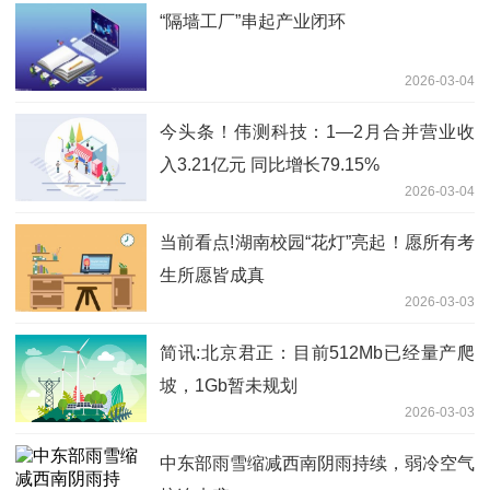
“隔墙工厂”串起产业闭环
2026-03-04
今头条！伟测科技：1—2月合并营业收
入3.21亿元 同比增长79.15%
2026-03-04
当前看点!湖南校园“花灯”亮起！愿所有考
生所愿皆成真
2026-03-03
简讯:北京君正：目前512Mb已经量产爬
坡，1Gb暂未规划
2026-03-03
中东部雨雪缩减西南阴雨持续，弱冷空气