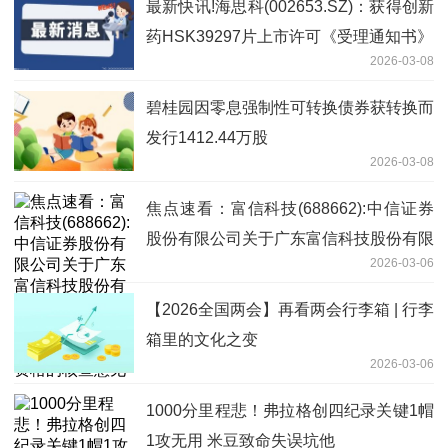
最新快讯!海思科(002653.SZ)：获得创新
药HSK39297片上市许可《受理通知书》
2026-03-08
碧桂园因零息强制性可转换债券获转换而
发行1412.44万股
2026-03-08
焦点速看：富信科技(688662):中信证券
股份有限公司关于广东富信科技股份有限
2026-03-06
公司股东向特定机构投资者询价转让股份
相关资格的核查意见
【2026全国两会】再看两会行李箱 | 行李
箱里的文化之变
2026-03-06
1000分里程悲！弗拉格创四纪录关键1帽
1攻无用 米豆致命失误坑他