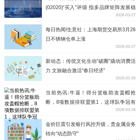
(02020)“买入”评级 指多品牌矩阵发展稳
2026-03-27
健_每日短讯
每日热闻!生意社：上海期货交易所3月26
日不锈钢仓单上涨
2026-03-27
新动态：传统文化生动“破圈”撬动消费活
力 文旅融合激活“春日经济”
2026-03-26
当前热讯:牛逼！得分篮板助攻盖帽抢
断，8项数据排联盟第1，这球队争冠有
2026-03-26
戏
金价巨震引发银行风控升级，贵金属业务
转向“动态防守”