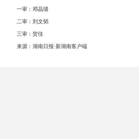
一审：邓晶琎
二审：刘文韬
三审：贺佳
来源：湖南日报·新湖南客户端