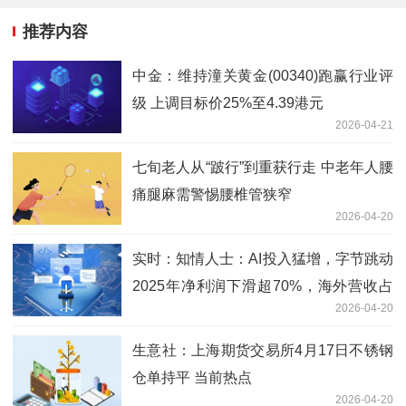
推荐内容
中金：维持潼关黄金(00340)跑赢行业评
级 上调目标价25%至4.39港元
2026-04-21
七旬老人从“跛行”到重获行走 中老年人腰
痛腿麻需警惕腰椎管狭窄
2026-04-20
实时：知情人士：AI投入猛增，字节跳动
2025年净利润下滑超70%，海外营收占
2026-04-20
比创新高
生意社：上海期货交易所4月17日不锈钢
仓单持平 当前热点
2026-04-20