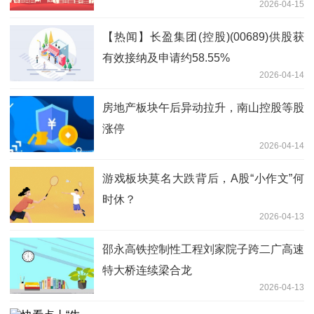
2026-04-15
【热闻】长盈集团(控股)(00689)供股获
有效接纳及申请约58.55%
2026-04-14
房地产板块午后异动拉升，南山控股等股
涨停
2026-04-14
游戏板块莫名大跌背后，A股“小作文”何
时休？
2026-04-13
邵永高铁控制性工程刘家院子跨二广高速
特大桥连续梁合龙
2026-04-13