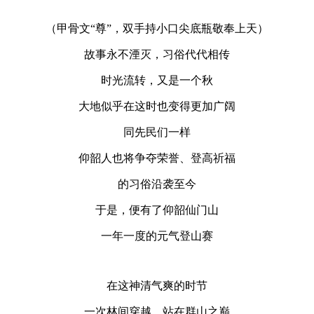
（甲骨文“尊”，双手持小口尖底瓶敬奉上天）
故事永不湮灭，习俗代代相传
时光流转，又是一个秋
大地似乎在这时也变得更加广阔
同先民们一样
仰韶人也将争夺荣誉、登高祈福
的习俗沿袭至今
于是，便有了仰韶仙门山
一年一度的元气登山赛
在这神清气爽的时节
一次林间穿越，站在群山之巅