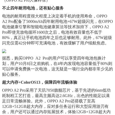
（OPPO A2 Pro人像样张）
不止四年耐用电池，还有贴心服务
电池的耐用程度很大程度上决定着手机的使用寿命，OPPO
A2 Pro配备了5000mAh四年耐用电池+67W超级闪充，在OPPO
电池健康引擎和智能电池健康算法等技术加持下，OPPO A2
Pro即使充放电循环1600次之后，电池有效容量也不低于
80%，真正让手机电池四年之后也足够耐用。此外，67W超级
闪充仅需42分钟即可充满电池，有效缓解了用户续航焦虑。
据悉，购买OPPO A2 Pro的用户可以享受四年电池包换计
划，用户10月8日之前购机，在4年内发现电池容量低于80%则
可以申请免费换一次电池，这无疑是一项行业内都非常少见的
贴心服务。
超大内存+ColorOS13，保障四年流畅体验
OPPO A2 Pro采用了天玑7050旗舰芯片，基于先进的6nm低功
耗制程工艺打造，最高主频高达2.6GHz，出色的性能足以满
足日常流畅体验。此外，OPPO A2 Pro还搭载了至高
12GB+512GB超大内存，应对多任务运行和大型应用游刃有
余，用户还可以通过内存拓展技术，体验12GB+12GB超大内