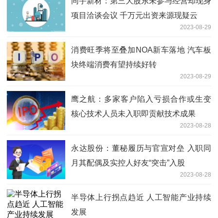
同宇新材：第三大股东未参与经营却现身
项目洽谈会议 千万元出资来源现疑云
2023-08-29
消费旺季将至叠加NOA新车落地 汽车板
块终端消费有望持续好转
2023-08-29
鹰之航：多家客户陷入亏损合作或生变
核心技术人员未入职即贡献技术成果
2023-08-28
永达股份：董秘履历与官宣对垒 入职同
月其配偶及实控人好友“突击”入股
2023-08-28
半导体上行拐点趋近 人工智能产业持续
发展