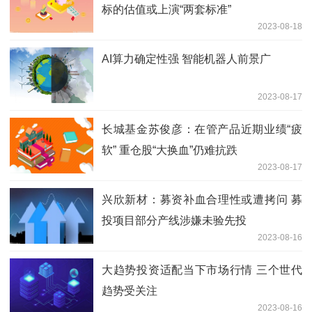
标的估值或上演“两套标准”
2023-08-18
AI算力确定性强 智能机器人前景广
2023-08-17
长城基金苏俊彦：在管产品近期业绩“疲
软” 重仓股“大换血”仍难抗跌
2023-08-17
兴欣新材：募资补血合理性或遭拷问 募
投项目部分产线涉嫌未验先投
2023-08-16
大趋势投资适配当下市场行情 三个世代
趋势受关注
2023-08-16