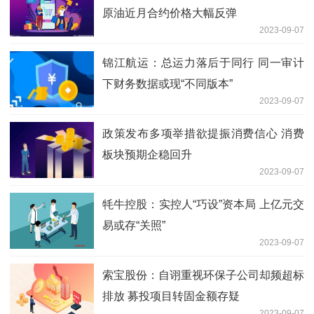
原油近月合约价格大幅反弹
2023-09-07
锦江航运：总运力落后于同行 同一审计
下财务数据或现“不同版本”
2023-09-07
政策发布多项举措欲提振消费信心 消费
板块预期企稳回升
2023-09-07
牦牛控股：实控人“巧设”资本局 上亿元交
易或存“关照”
2023-09-07
索宝股份：自诩重视环保子公司却频超标
排放 募投项目转固金额存疑
2023-09-07