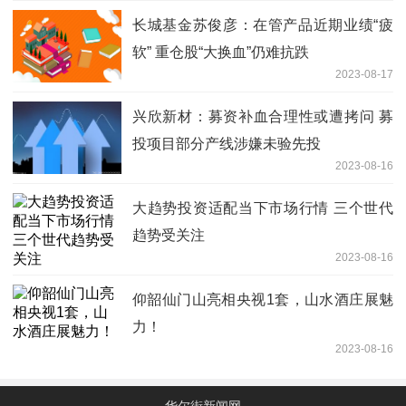
长城基金苏俊彦：在管产品近期业绩“疲
软” 重仓股“大换血”仍难抗跌
2023-08-17
兴欣新材：募资补血合理性或遭拷问 募
投项目部分产线涉嫌未验先投
2023-08-16
大趋势投资适配当下市场行情 三个世代
趋势受关注
2023-08-16
仰韶仙门山亮相央视1套，山水酒庄展魅
力！
2023-08-16
华尔街新闻网