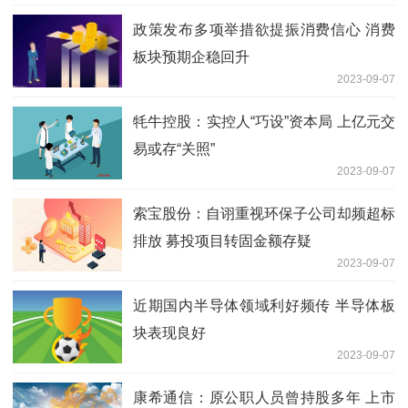
政策发布多项举措欲提振消费信心 消费
板块预期企稳回升
2023-09-07
牦牛控股：实控人“巧设”资本局 上亿元交
易或存“关照”
2023-09-07
索宝股份：自诩重视环保子公司却频超标
排放 募投项目转固金额存疑
2023-09-07
近期国内半导体领域利好频传 半导体板
块表现良好
2023-09-07
康希通信：原公职人员曾持股多年 上市