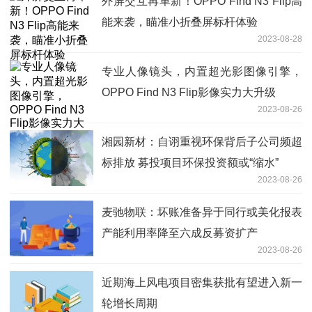
外屏交互再革新！OPPO Find N3 Flip高
能来袭，瞄准小折叠屏标杆体验
2023-08-28
专业人像镜头，内置超光影图像引擎，
OPPO Find N3 Flip影像实力大升级
2023-08-26
湘园新材：自诩重视环保背后子公司频超
标排放 募投项目环保投资额或“缩水”
2023-08-26
麦驰物联：坏账准备异于同行或美化报表
产能利用率降至六成反募资扩产
2023-08-26
近期海上风电项目密集获批有望进入新一
轮增长周期