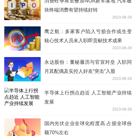
消费旺季将至叠加NOA新车落地 汽车板
块终端消费有望持续好转
2023-08-29
鹰之航：多家客户陷入亏损合作或生变
核心技术人员未入职即贡献技术成果
2023-08-28
永达股份：董秘履历与官宣对垒 入职同
月其配偶及实控人好友“突击”入股
2023-08-28
半导体上行拐点趋近 人工智能产业持续
发展
2023-08-28
国内光伏企业全球化程度高 占据全球份
额70%左右