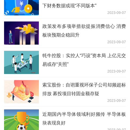
下财务数据或现“不同版本”
2023-09-07
政策发布多项举措欲提振消费信心 消费
板块预期企稳回升
2023-09-07
牦牛控股：实控人“巧设”资本局 上亿元交
易或存“关照”
2023-09-07
索宝股份：自诩重视环保子公司却频超标
排放 募投项目转固金额存疑
2023-09-07
近期国内半导体领域利好频传 半导体板
块表现良好
2023-09-07