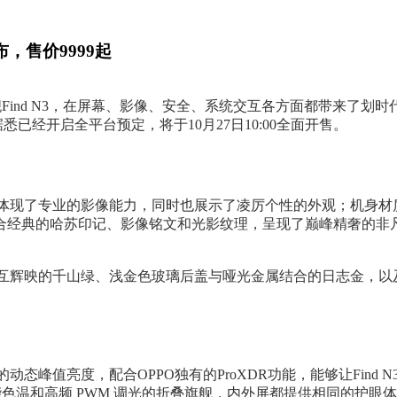
布，售价9999起
屏旗舰Find N3，在屏幕、影像、安全、系统交互各方面都带来
9元，据悉已经开启全平台预定，将于10月27日10:00全面开售。
很好的体现了专业的影像能力，同时也展示了凌厉个性的外观；机身材
合经典的哈苏印记、影像铭文和光影纹理，呈现了巅峰精奢的非
钢光泽相互辉映的千山绿、浅金色玻璃后盖与哑光金属结合的日志金
nit的动态峰值亮度，配合OPPO独有的ProXDR功能，能够让Fin
能色温和高频 PWM 调光的折叠旗舰，内外屏都提供相同的护眼