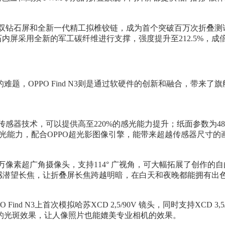
性的双钻石屏和全新一代精工拟椎铰链，成为首个突破百万次折叠测试的
石内屏采用全新的军工碳纤维进行支撑，强度提升至212.5%，
，OPPO Find N3则是通过软硬件的创新和融合，带来了旗
代传感器技术，可以提供高至220%的感光能力提升；纸面参数为480
.6倍的感光能力，配合OPPO超光影图像引擎，能带来超越传感器尺
800万像素超广角摄像头，支持114° 广视角，可大幅拓展了创作的
超光感潜望长焦，让折叠屏长焦跨越明暗，在白天和夜晚都能拥有出
d N3上首次模拟哈苏XCD 2,5/90V 镜头，同时支持XCD 3,
的光斑效果，让人像照片也能媲美专业相机的效果。