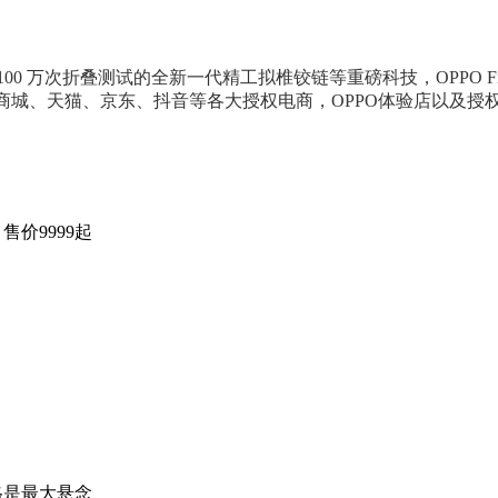
0 万次折叠测试的全新一代精工拟椎铰链等重磅科技，OPPO F
0在OPPO商城、天猫、京东、抖音等各大授权电商，OPPO体验店以及