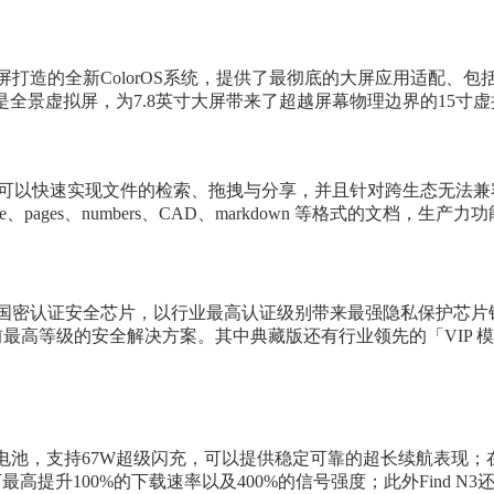
折叠屏打造的全新ColorOS系统，提供了最彻底的大屏应用适配、
是全景虚拟屏，为7.8英寸大屏带来了超越屏幕物理边界的15
还可以快速实现文件的检索、拖拽与分享，并且针对跨生态无法兼容的
e、pages、numbers、CAD、markdown 等格式的文
3搭载了国密认证安全芯片，以行业最高认证级别带来最强隐私保护
当前最高等级的安全解决方案。其中典藏版还有行业领先的「VIP
Ah的大容量电池，支持67W超级闪充，可以提供稳定可靠的超长续航表现
下最高提升100%的下载速率以及400%的信号强度；此外Find