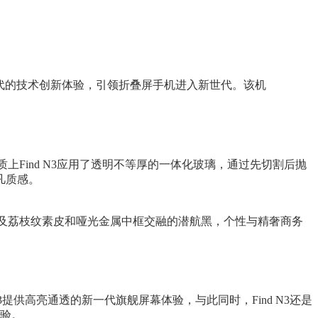
了划时代的技术创新体验，引领折叠屏手机进入新世代。该机
质上Find N3应用了透明不等厚的一体化玻璃，通过先切割后抛
凡质感。
，以及荔枝纹素皮和哑光金属中框交融的潜航黑，个性与精奢商务
d N3提供高亮通透的新一代旗舰屏幕体验，与此同时，Find N3还是
体验。