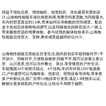
得益于缩短后悬、增加轴距、加宽轮距、优化避震布置的设
计,山海炮性能版车身比例更协调,驾乘空间更宽敞,为同级最大,
车内肘部宽度达到1.6米,带来如同头等舱般的空间感受。配合
皮卡首创后排座椅电动调节,以及同级领先的静音设计,一路上
带来极致舒适的驾乘体验。参与试驾的媒体纷纷表示,山海炮
性能版后排宽大、安静,乘坐感受超越同价位SUV。
山海炮性能版完美贴近百变生活,国内首创后车箱挡板对开+平
开设计。挡板对开,方便取放物资;挡板平开,既可以坐看云卷云
舒、山川美景,也可以当作餐台、茶台,享受惬意的户外生活。
车箱预留24个矩阵式锚点、4个挂钩,车内车外双220V电源接
口,户外露营可以为咖啡壶、投影仪、照明设备等供电,带来更
多户外新玩法;原厂自带C6拖挂牵引资质,满足3.3吨拖车认证,
解锁出更多精彩的户外玩法,让快乐不局限于越野。