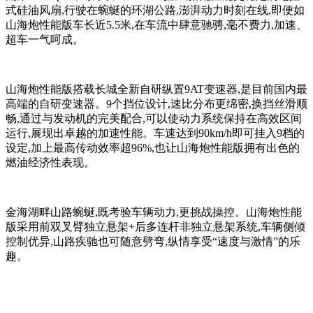
式硅油风扇,行驶在蜿蜒的环湖公路,澎湃动力时刻在线,即便如
山海炮性能版车长近5.5米,在车流中肆意驰骋,毫不费力,加速、
超车一气呵成。
山海炮性能版搭载长城全新自研纵置9AT变速器,是目前国内最
高端的自研变速器。9个挡位设计,速比分布更绵密,换挡丝滑顺
畅,通过与发动机的完美配合,可以使动力系统保持在高效区间
运行,展现出卓越的加速性能。车速达到90km/h即可挂入9档的
设定,加上最高传动效率超96%,也让山海炮性能版拥有出色的
燃油经济性表现。
金海湖畔山路蜿蜒,既考验车辆动力,更挑战操控。山海炮性能
版采用前双叉臂独立悬架+后多连杆非独立悬架系统,车辆侧倾
控制优异,山路疾驰也可随意劈弯,纵情享受“速度与激情”的乐
趣。