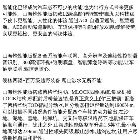
智能化已经成为汽车必不可少的功能,也为出行方式带来更多
可能性。山海炮性能版搭载L2级高阶智能驾驶辅助,以科技赋
予皮卡更智能、人性化的体验,通过ACC自适应巡航、智慧巡
航、AEB自动紧急制动、车道保持等功能,解放双脚,缓解疲劳,
实现更轻松、更安全的驾驶体验。
山海炮性能版配备全系智能车联网、高分辨率及连续性控制语
音识别、360高清环视+透明底盘、智能紧急呼叫等功能,让车
辆更聪明,驾控更随心。
硬核四驱+百万级越野装备 爬山涉水无所不能
山海炮性能版搭载博格华纳4A+MLOCK四驱系统,集成机械
LOCK结构,标配前后桥差速锁,是真正意义上的“三把锁”;配备
了博格华纳TOD智能分动器,且分动器扭矩容量达到1900N·m,
可以根据不同路况条件智能分配四个车轮的动力输出,在沙
地、泥地、雪地、炮弹坑、交叉轴等极限路况下,也能保证车
辆顺利通行。除此之外,山海炮性能版整车升高1.5英寸,最小离
地间隙达239mm,通过性领先同级,跋山涉水,越沟过坎,让用户尽
情拥抱自由和野性。