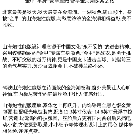
“金甲”车身+豪华座舱 舒享金海湖探索之旅
北京最美是秋天,秋天最美在金海湖。一湖秋色,满山彩叶。身
披“金甲”的山海炮性能版,与秋意浓浓的金海湖相得益彰,美不
胜收。
山海炮性能版设计理念源于中国文化“永不妥协”的进击精神。
采用铿锵靓丽的“金甲”专属车身颜色,“金甲”是战衣,是勇于挑
战、不断突破的越野精神,更是中国皮卡进击全球、剑指前三
的勇气与实力,黄沙百战穿金甲,不破楼兰终不还。
驾驶山海炮性能版在诗画般的金海湖畅游,窗外美景让人心旷
神怡,车内极尽奢华的静谧座舱,也让人倍感舒适。
山海炮性能版座舱,豪华之上再跃升。内饰采用全黑点缀金黄
包覆,搭配哑光电镀装饰,配备12.3英寸仪表+14.6英寸悬浮中控
屏,营造出满满的科技氛围。座舱后方更有国内首创后风挡电
动小窗,方便摄影取景,小小细节却体现出设计上的用心,媒体争
相体验,连连点赞。