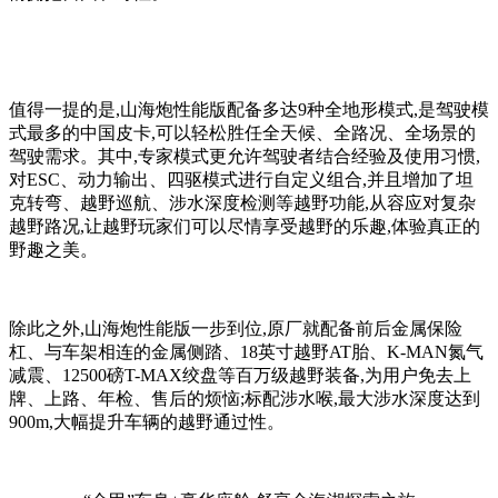
值得一提的是,山海炮性能版配备多达9种全地形模式,是驾驶模
式最多的中国皮卡,可以轻松胜任全天候、全路况、全场景的
驾驶需求。其中,专家模式更允许驾驶者结合经验及使用习惯,
对ESC、动力输出、四驱模式进行自定义组合,并且增加了坦
克转弯、越野巡航、涉水深度检测等越野功能,从容应对复杂
越野路况,让越野玩家们可以尽情享受越野的乐趣,体验真正的
野趣之美。
除此之外,山海炮性能版一步到位,原厂就配备前后金属保险
杠、与车架相连的金属侧踏、18英寸越野AT胎、K-MAN氮气
减震、12500磅T-MAX绞盘等百万级越野装备,为用户免去上
牌、上路、年检、售后的烦恼;标配涉水喉,最大涉水深度达到
900m,大幅提升车辆的越野通过性。