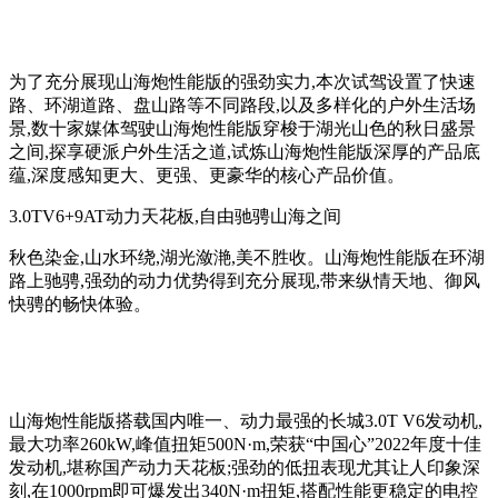
为了充分展现山海炮性能版的强劲实力,本次试驾设置了快速
路、环湖道路、盘山路等不同路段,以及多样化的户外生活场
景,数十家媒体驾驶山海炮性能版穿梭于湖光山色的秋日盛景
之间,探享硬派户外生活之道,试炼山海炮性能版深厚的产品底
蕴,深度感知更大、更强、更豪华的核心产品价值。
3.0TV6+9AT动力天花板,自由驰骋山海之间
秋色染金,山水环绕,湖光潋滟,美不胜收。山海炮性能版在环湖
路上驰骋,强劲的动力优势得到充分展现,带来纵情天地、御风
快骋的畅快体验。
山海炮性能版搭载国内唯一、动力最强的长城3.0T V6发动机,
最大功率260kW,峰值扭矩500N·m,荣获“中国心”2022年度十佳
发动机,堪称国产动力天花板;强劲的低扭表现尤其让人印象深
刻,在1000rpm即可爆发出340N·m扭矩,搭配性能更稳定的电控