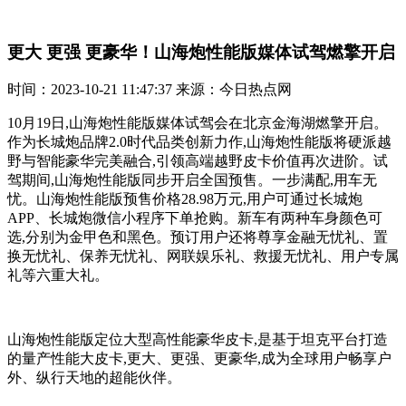
更大 更强 更豪华！山海炮性能版媒体试驾燃擎开启
时间：2023-10-21 11:47:37 来源：今日热点网
10月19日,山海炮性能版媒体试驾会在北京金海湖燃擎开启。
作为长城炮品牌2.0时代品类创新力作,山海炮性能版将硬派越
野与智能豪华完美融合,引领高端越野皮卡价值再次进阶。试
驾期间,山海炮性能版同步开启全国预售。一步满配,用车无
忧。山海炮性能版预售价格28.98万元,用户可通过长城炮
APP、长城炮微信小程序下单抢购。新车有两种车身颜色可
选,分别为金甲色和黑色。预订用户还将尊享金融无忧礼、置
换无忧礼、保养无忧礼、网联娱乐礼、救援无忧礼、用户专属
礼等六重大礼。
山海炮性能版定位大型高性能豪华皮卡,是基于坦克平台打造
的量产性能大皮卡,更大、更强、更豪华,成为全球用户畅享户
外、纵行天地的超能伙伴。